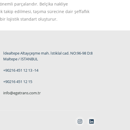
önemli parçalarıdır. Belçika nakliye
k takip edilmesi, taşıma sürecine dair şeffaflık
r lojistik standart oluşturur.
İdealtepe Altayçeşme mah. İstiklal cad. NO:96-98 D:8
Maltepe / İSTANBUL
+90216 451 12 13 -14
+90216 451 12 15
info@egetrans.com.tr