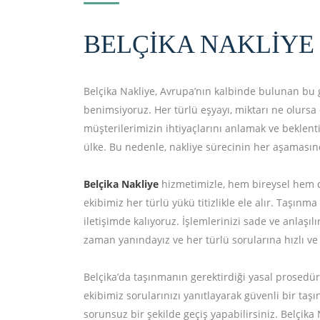
BELÇIKA NAKLIYE
Belçika Nakliye, Avrupa’nın kalbinde bulunan bu g
benimsiyoruz. Her türlü eşyayı, miktarı ne olursa 
müşterilerimizin ihtiyaçlarını anlamak ve beklentil
ülke. Bu nedenle, nakliye sürecinin her aşamasında
Belçika Nakliye
hizmetimizle, hem bireysel hem de 
ekibimiz her türlü yükü titizlikle ele alır. Taşı
iletişimde kalıyoruz. İşlemlerinizi sade ve anlaşıl
zaman yanındayız ve her türlü sorularına hızlı ve e
Belçika’da taşınmanın gerektirdiği yasal prosedür
ekibimiz sorularınızı yanıtlayarak güvenli bir taşı
sorunsuz bir şekilde geçiş yapabilirsiniz. Belçika