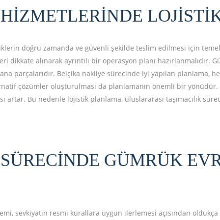
 HIZMETLERINDE LOJIST
yüklerin doğru zamanda ve güvenli şekilde teslim edilmesi için teme
ri dikkate alınarak ayrıntılı bir operasyon planı hazırlanmalıdır.
 ana parçalarıdır. Belçika nakliye sürecinde iyi yapılan planlama, 
ternatif çözümler oluşturulması da planlamanın önemli bir yönüdür. 
 artar. Bu nedenle lojistik planlama, uluslararası taşımacılık sürec
 SÜRECINDE GÜMRÜK EV
mi, sevkiyatın resmi kurallara uygun ilerlemesi açısından oldukça b