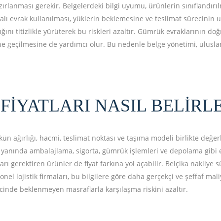
zırlanması gerekir. Belgelerdeki bilgi uyumu, ürünlerin sınıflandı
ı evrak kullanılması, yüklerin beklemesine ve teslimat sürecinin u
ığını titizlikle yürüterek bu riskleri azaltır. Gümrük evraklarının
 geçilmesine de yardımcı olur. Bu nedenle belge yönetimi, uluslara
FIYATLARI NASIL BELIRL
ükün ağırlığı, hacmi, teslimat noktası ve taşıma modeli birlikte değer
 yanında ambalajlama, sigorta, gümrük işlemleri ve depolama gibi e
arı gerektiren ürünler de fiyat farkına yol açabilir. Belçika nakliye 
onel lojistik firmaları, bu bilgilere göre daha gerçekçi ve şeffaf mali
cinde beklenmeyen masraflarla karşılaşma riskini azaltır.