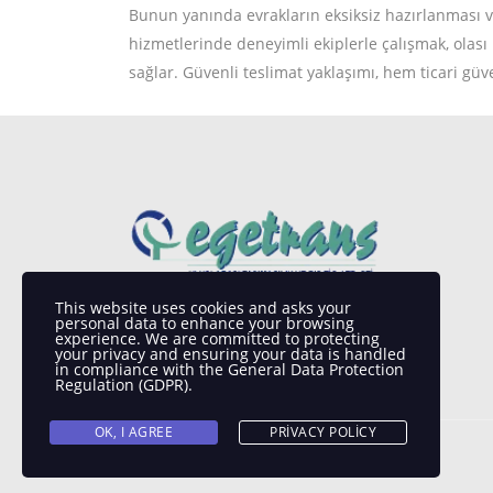
Bunun yanında evrakların eksiksiz hazırlanması ve
hizmetlerinde deneyimli ekiplerle çalışmak, olası 
sağlar. Güvenli teslimat yaklaşımı, hem ticari gü
This website uses cookies and asks your
personal data to enhance your browsing
experience. We are committed to protecting
your privacy and ensuring your data is handled
in compliance with the
General Data Protection
Regulation (GDPR)
.
OK, I AGREE
PRIVACY POLICY