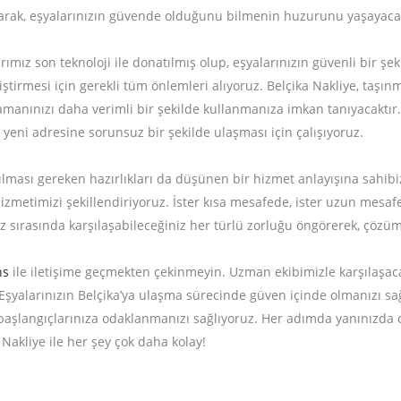
arak, eşyalarınızın güvende olduğunu bilmenin huzurunu yaşayacak
mız son teknoloji ile donatılmış olup, eşyalarınızın güvenli bir şek
iştirmesi için gerekli tüm önlemleri alıyoruz. Belçika Nakliye, taş
 zamanınızı daha verimli bir şekilde kullanmanıza imkan tanıyacakt
yeni adresine sorunsuz bir şekilde ulaşması için çalışıyoruz.
lması gereken hazırlıkları da düşünen bir hizmet anlayışına sahibiz
zmetimizi şekillendiriyoruz. İster kısa mesafede, ister uzun mesaf
iz sırasında karşılaşabileceğiniz her türlü zorluğu öngörerek, çözüm
ns
ile iletişime geçmekten çekinmeyin. Uzman ekibimizle karşılaşacağı
şyalarınızın Belçika’ya ulaşma sürecinde güven içinde olmanızı sa
 başlangıçlarınıza odaklanmanızı sağlıyoruz. Her adımda yanınızda o
 Nakliye ile her şey çok daha kolay!