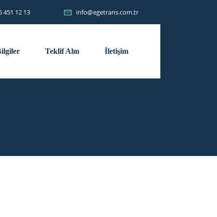
6 451 12 13
info@egetrans.com.tr
ilgiler
Teklif Alın
İletişim