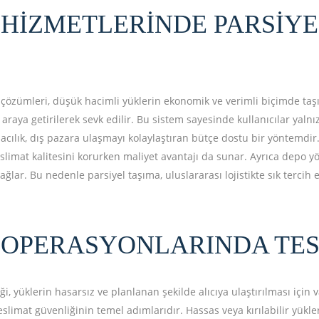
 HIZMETLERINDE PARSIYE
ık çözümleri, düşük hacimli yüklerin ekonomik ve verimli biçimde t
r araya getirilerek sevk edilir. Bu sistem sayesinde kullanıcılar yal
ımacılık, dış pazara ulaşmayı kolaylaştıran bütçe dostu bir yöntemdir
teslimat kalitesini korurken maliyet avantajı da sunar. Ayrıca depo 
ağlar. Bu nedenle parsiyel taşıma, uluslararası lojistikte sık tercih
 OPERASYONLARINDA TES
ği, yüklerin hasarsız ve planlanan şekilde alıcıya ulaştırılması içi
eslimat güvenliğinin temel adımlarıdır. Hassas veya kırılabilir yükl