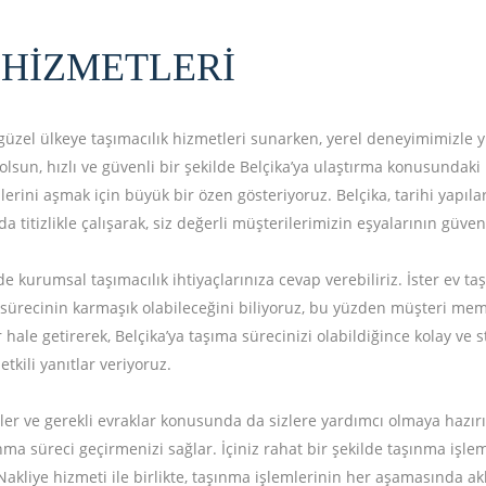
 HIZMETLERI
üzel ülkeye taşımacılık hizmetleri sunarken, yerel deneyimimizle yük
olsun, hızlı ve güvenli bir şekilde Belçika’ya ulaştırma konusundaki
erini aşmak için büyük bir özen gösteriyoruz. Belçika, tarihi yapıları
 titizlikle çalışarak, siz değerli müşterilerimizin eşyalarının güven
kurumsal taşımacılık ihtiyaçlarınıza cevap verebiliriz. İster ev taş
nma sürecinin karmaşık olabileceğini biliyoruz, bu yüzden müşteri me
ır hale getirerek, Belçika’ya taşıma sürecinizi olabildiğince kolay ve 
tkili yanıtlar veriyoruz.
ler ve gerekli evraklar konusunda da sizlere yardımcı olmaya hazırı
nma süreci geçirmenizi sağlar. İçiniz rahat bir şekilde taşınma işlem
 Nakliye hizmeti ile birlikte, taşınma işlemlerinin her aşamasında a