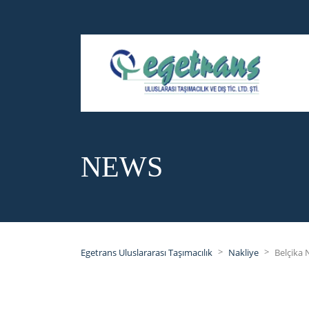
NEWS
>
>
Egetrans Uluslararası Taşımacılık
Nakliye
Belçika 